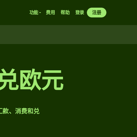
功能
费用
帮助
登录
注册
昂兑欧元
样汇款、消费和兑