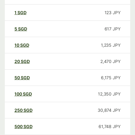
1
SGD
123
JPY
5
SGD
617
JPY
10
SGD
1,235
JPY
20
SGD
2,470
JPY
50
SGD
6,175
JPY
100
SGD
12,350
JPY
250
SGD
30,874
JPY
500
SGD
61,748
JPY