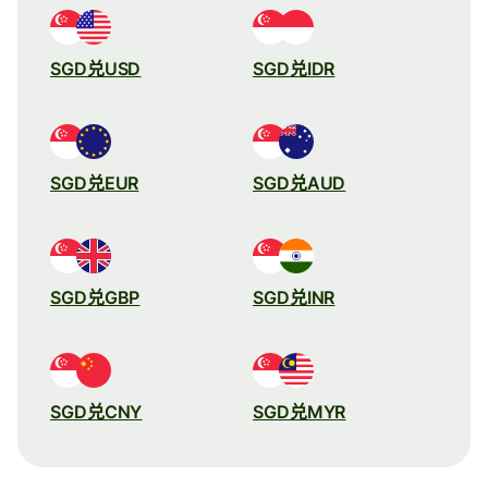
SGD兑USD
SGD兑IDR
SGD兑EUR
SGD兑AUD
SGD兑GBP
SGD兑INR
SGD兑CNY
SGD兑MYR