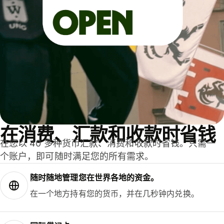
在消费、汇款和收款时省钱
在您以 40 多种货币汇款、消费和收款时省钱。只需一
个账户，即可随时满足您的所有需求。
随时随地管理您在世界各地的资金。
在一个地方持有您的货币，并在几秒钟内兑换。