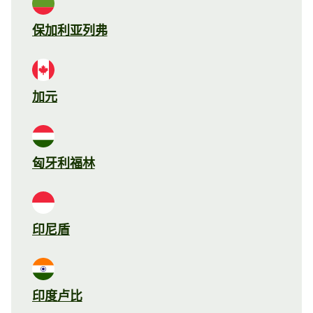
保加利亚列弗
加元
匈牙利福林
印尼盾
印度卢比