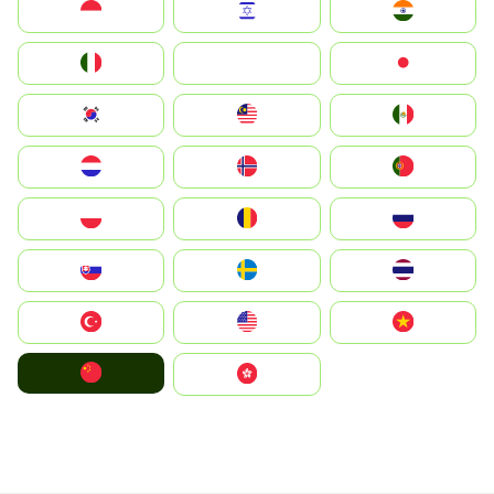
Indonesia
Israel
India
Italia
JA
Japan
South Korea
Malay
Mexico
Nederland
Norge
Portugal
Polska
România
Россия
Slovensko
Ruoŧŧa
ไทย
Türkiye
United States
Vietnam
中国
中國香港特別行政區