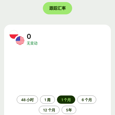
跟踪汇率
0
无变动
时
48 小时
1 周
1 个月
6 个月
间
段
12 个月
5年