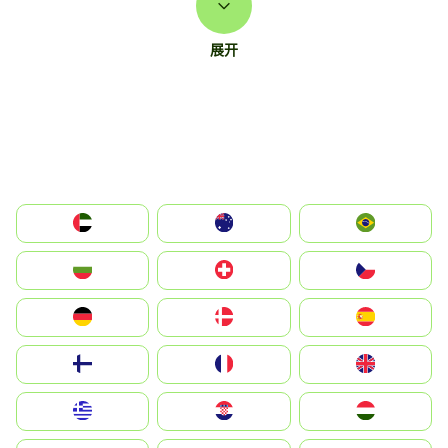
展开
الإمارات العربية المتحدة
Australia
Brazil
България
Switzerland
Czechia
Deutschland
Denmark
España
Suomi
France
United Kingdom
Greece
Hrvatska
Magyarország