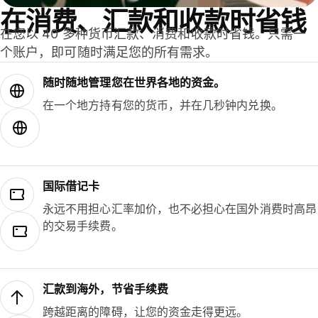
在消费、汇款和收款时省钱
在您以 40 多种货币汇款、消费和收款时省钱。只需一
个账户，即可随时满足您的所有需求。
随时随地管理您在世界各地的资金。
在一个地方持有您的货币，并在几秒钟内兑换。
国际借记卡
永远不用担心汇率加价，也不必担心在国外消费时高昂
的交易手续费。
汇款到海外，节省手续费
跨越距离的障碍，让您的资金走得更远。