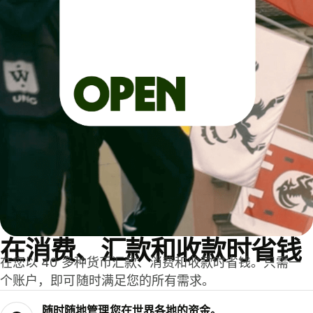
在消费、汇款和收款时省钱
在您以 40 多种货币汇款、消费和收款时省钱。只需一
个账户，即可随时满足您的所有需求。
随时随地管理您在世界各地的资金。