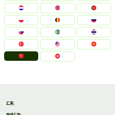
Nederland
Norge
Portugal
Polska
România
Россия
Slovensko
Ruoŧŧa
ไทย
Türkiye
United States
Vietnam
中国
中國香港特別行政區
汇率:
跨境汇款: