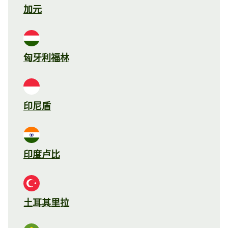
加元
匈牙利福林
印尼盾
印度卢比
土耳其里拉