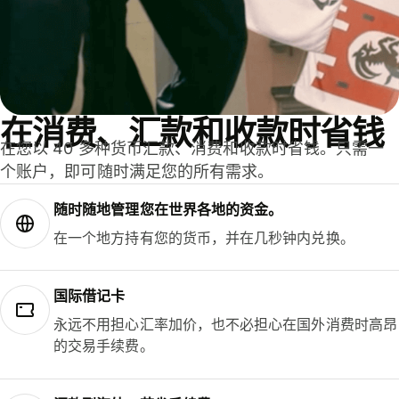
在消费、汇款和收款时省钱
在您以 40 多种货币汇款、消费和收款时省钱。只需一
个账户，即可随时满足您的所有需求。
随时随地管理您在世界各地的资金。
在一个地方持有您的货币，并在几秒钟内兑换。
国际借记卡
永远不用担心汇率加价，也不必担心在国外消费时高昂
的交易手续费。