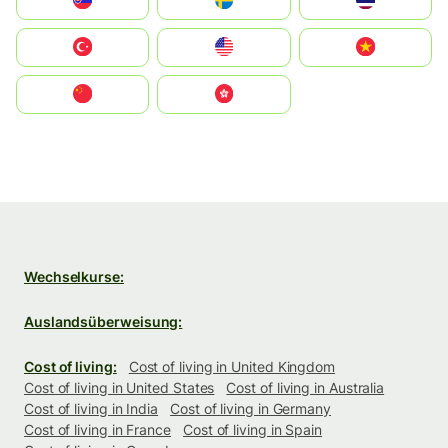
Slovensko
Ruoŧŧa
ไทย
Türkiye
United States
Vietnam
中国
中國香港特別行政區
Wechselkurse:
Auslandsüberweisung:
Cost of living:
Cost of living in United Kingdom
Cost of living in United States
Cost of living in Australia
Cost of living in India
Cost of living in Germany
Cost of living in France
Cost of living in Spain