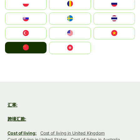
Polska
România
Россия
Slovensko
Ruoŧŧa
ไทย
Türkiye
United States
Vietnam
中国
中國香港特別行政區
汇率:
跨境汇款:
Cost of living:
Cost of living in United Kingdom
Cost of living in United States
Cost of living in Australia