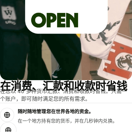
在消费、汇款和收款时省钱
在您以 40 多种货币汇款、消费和收款时省钱。只需一
个账户，即可随时满足您的所有需求。
随时随地管理您在世界各地的资金。
在一个地方持有您的货币，并在几秒钟内兑换。