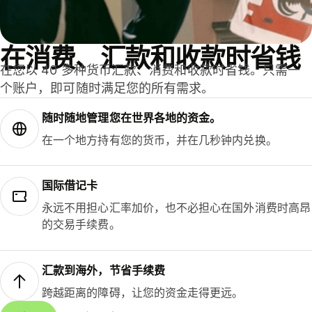
在消费、汇款和收款时省钱
在您以 40 多种货币汇款、消费和收款时省钱。只需一
个账户，即可随时满足您的所有需求。
随时随地管理您在世界各地的资金。
在一个地方持有您的货币，并在几秒钟内兑换。
国际借记卡
永远不用担心汇率加价，也不必担心在国外消费时高昂
的交易手续费。
汇款到海外，节省手续费
跨越距离的障碍，让您的资金走得更远。