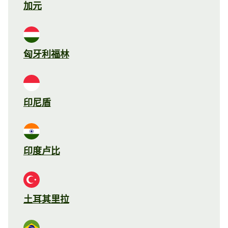
加元
匈牙利福林
印尼盾
印度卢比
土耳其里拉