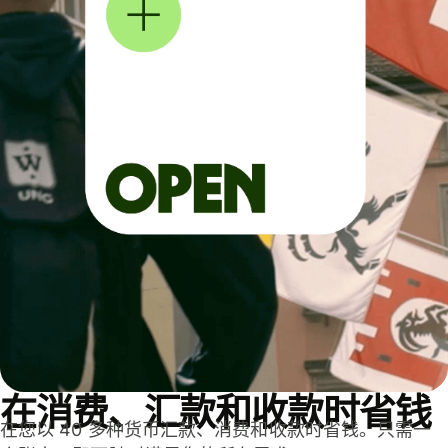
在消费、汇款和收款时省钱
在您以 40 多种货币汇款、消费和收款时省钱。只需一