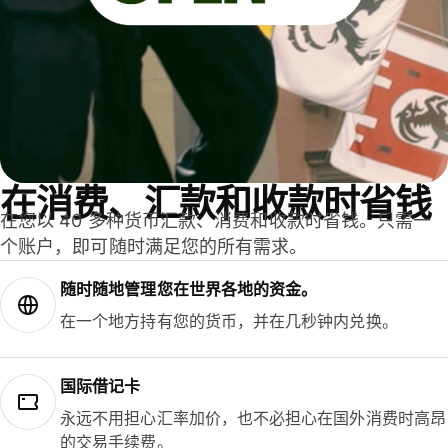
在消费、汇款和收款时省钱
在您以 40 多种货币汇款、消费和收款时省钱。只需一
个账户，即可随时满足您的所有需求。
随时随地管理您在世界各地的资金。
在一个地方持有您的货币，并在几秒钟内兑换。
国际借记卡
永远不用担心汇率加价，也不必担心在国外消费时高昂
的交易手续费。