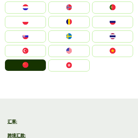
Nederland
Norge
Portugal
Polska
România
Россия
Slovensko
Ruoŧŧa
ไทย
Türkiye
United States
Vietnam
中国
中國香港特別行政區
汇率:
跨境汇款: