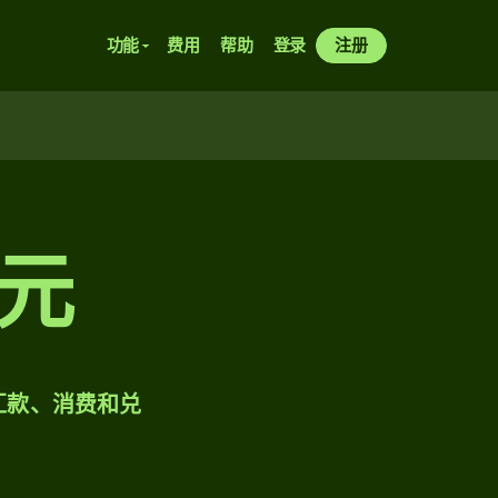
功能
费用
帮助
登录
注册
日元
样汇款、消费和兑