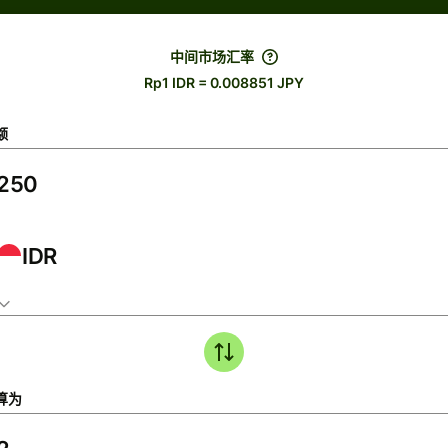
中间市场汇率
Rp1 IDR = 0.008851 JPY
额
IDR
算为