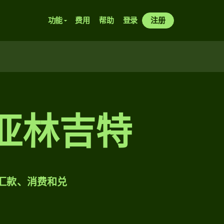
功能
费用
帮助
登录
注册
西亚林吉特
样汇款、消费和兑