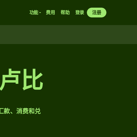
功能
费用
帮助
登录
注册
卢比
样汇款、消费和兑