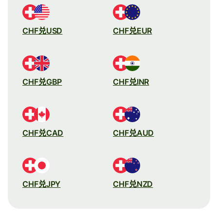
CHF兑USD
CHF兑EUR
CHF兑GBP
CHF兑INR
CHF兑CAD
CHF兑AUD
CHF兑JPY
CHF兑NZD