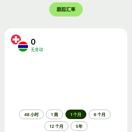
跟踪汇率
0
无变动
时
48 小时
1 周
1 个月
6 个月
间
段
12 个月
5年