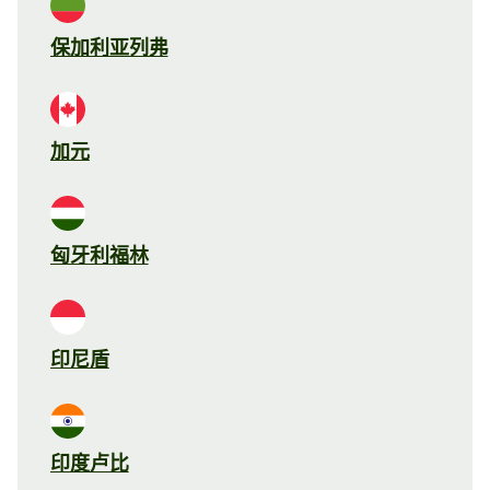
保加利亚列弗
加元
匈牙利福林
印尼盾
印度卢比