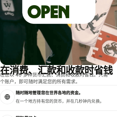
在消费、汇款和收款时省钱
在您以 40 多种货币汇款、消费和收款时省钱。只需一
个账户，即可随时满足您的所有需求。
随时随地管理您在世界各地的资金。
在一个地方持有您的货币，并在几秒钟内兑换。