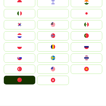
Indonesia
Israel
India
Italia
JA
Japan
South Korea
Malay
Mexico
Nederland
Norge
Portugal
Polska
România
Россия
Slovensko
Ruoŧŧa
ไทย
Türkiye
United States
Vietnam
中国
中國香港特別行政區