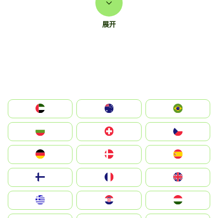
展开
الإمارات العربية المتحدة
Australia
Brazil
България
Switzerland
Czechia
Deutschland
Denmark
España
Suomi
France
United Kingdom
Greece
Hrvatska
Magyarország