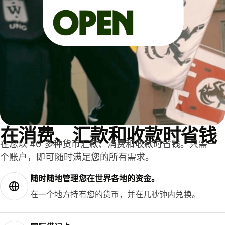
在消费、汇款和收款时省钱
在您以 40 多种货币汇款、消费和收款时省钱。只需一
个账户，即可随时满足您的所有需求。
随时随地管理您在世界各地的资金。
在一个地方持有您的货币，并在几秒钟内兑换。