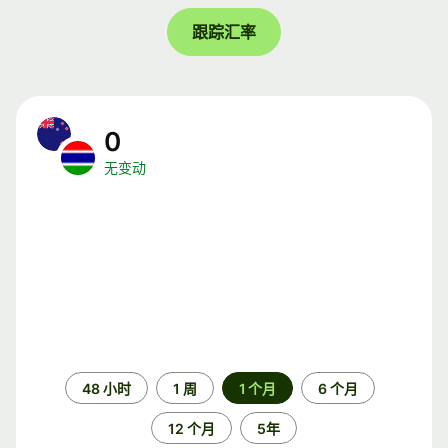
跟踪汇率
0
无变动
时
48 小时
1 周
1 个月
6 个月
间
段
12 个月
5年