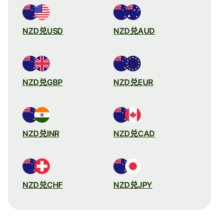
NZD兑USD
NZD兑AUD
NZD兑GBP
NZD兑EUR
NZD兑INR
NZD兑CAD
NZD兑CHF
NZD兑JPY