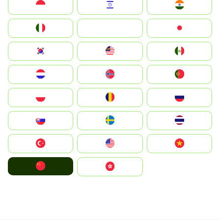
Indonesia
Israel
India
Italia
JA
Japan
South Korea
Malay
Mexico
Nederland
Norge
Portugal
Polska
România
Россия
Slovensko
Ruoŧŧa
ไทย
Türkiye
United States
Vietnam
中国
中國香港特別行政區