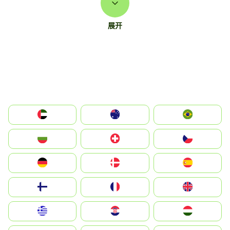
展开
الإمارات العربية المتحدة
Australia
Brazil
България
Switzerland
Czechia
Deutschland
Denmark
España
Suomi
France
United Kingdom
Greece
Hrvatska
Magyarország