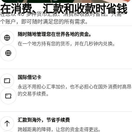
在消费、汇款和收款时省钱
在您以 40 多种货币汇款、消费和收款时省钱。只需一
个账户，即可随时满足您的所有需求。
随时随地管理您在世界各地的资金。
在一个地方持有您的货币，并在几秒钟内兑换。
国际借记卡
永远不用担心汇率加价，也不必担心在国外消费时高昂
的交易手续费。
汇款到海外，节省手续费
跨越距离的障碍，让您的资金走得更远。