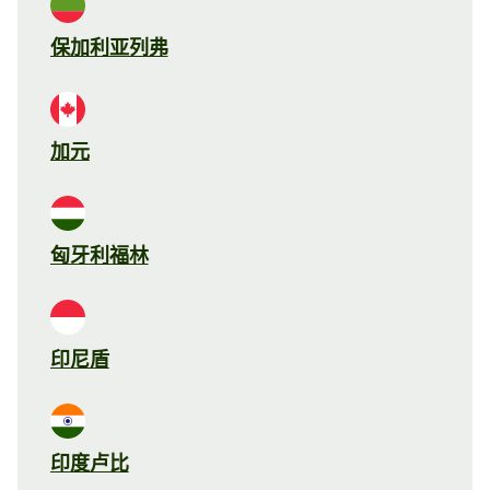
保加利亚列弗
加元
匈牙利福林
印尼盾
印度卢比