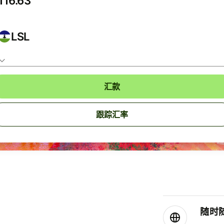
LSL
汇款
跟踪汇率
随时