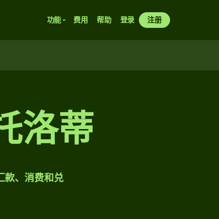
功能
费用
帮助
登录
注册
托洛蒂
样汇款、消费和兑