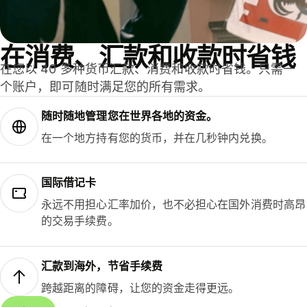
在消费、汇款和收款时省钱
在您以 40 多种货币汇款、消费和收款时省钱。只需一
个账户，即可随时满足您的所有需求。
随时随地管理您在世界各地的资金。
在一个地方持有您的货币，并在几秒钟内兑换。
国际借记卡
永远不用担心汇率加价，也不必担心在国外消费时高昂
的交易手续费。
汇款到海外，节省手续费
跨越距离的障碍，让您的资金走得更远。