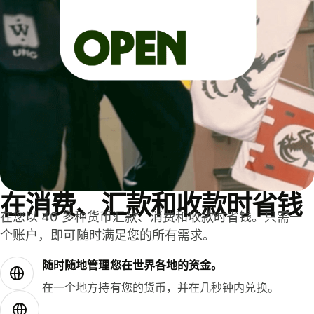
在消费、汇款和收款时省钱
在您以 40 多种货币汇款、消费和收款时省钱。只需一
个账户，即可随时满足您的所有需求。
随时随地管理您在世界各地的资金。
在一个地方持有您的货币，并在几秒钟内兑换。