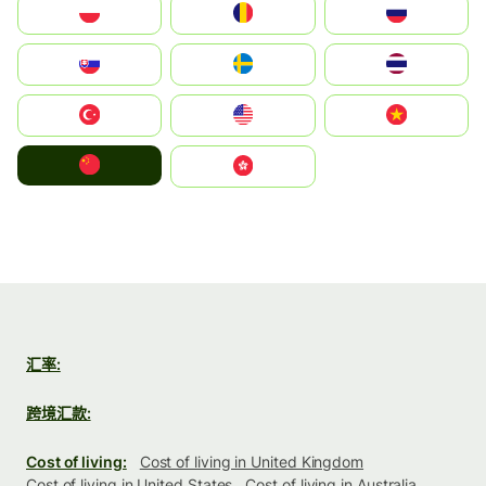
Polska
România
Россия
Slovensko
Ruoŧŧa
ไทย
Türkiye
United States
Vietnam
中国
中國香港特別行政區
汇率:
跨境汇款:
Cost of living:
Cost of living in United Kingdom
Cost of living in United States
Cost of living in Australia