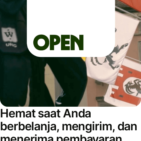
Hemat saat Anda
berbelanja, mengirim, dan
menerima pembayaran