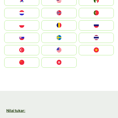
South Korea
Malay
Mexico
Nederland
Norge
Portugal
Polska
România
Россия
Slovensko
Ruoŧŧa
ไทย
Türkiye
United States
Vietnam
中国
中國香港特別行政區
Nilai tukar: