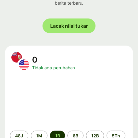
berita terbaru.
Lacak nilai tukar
0
Tidak ada perubahan
Periode
48J
1M
1B
6B
12B
5Th