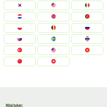
South Korea
Malay
Mexico
Nederland
Norge
Portugal
Polska
România
Россия
Slovensko
Ruoŧŧa
ไทย
Türkiye
United States
Vietnam
中国
中國香港特別行政區
Nilai tukar: