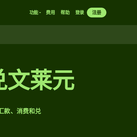
功能
费用
帮助
登录
注册
弗兑文莱元
样汇款、消费和兑