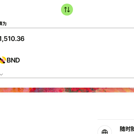
算为
BND
随时