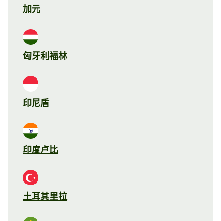
加元
匈牙利福林
印尼盾
印度卢比
土耳其里拉