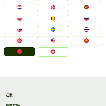
Nederland
Norge
Portugal
Polska
România
Россия
Slovensko
Ruoŧŧa
ไทย
Türkiye
United States
Vietnam
中国
中國香港特別行政區
汇率:
跨境汇款: