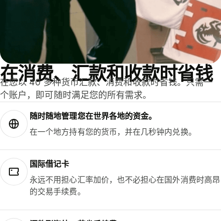
在消费、汇款和收款时省钱
在您以 40 多种货币汇款、消费和收款时省钱。只需一
个账户，即可随时满足您的所有需求。
随时随地管理您在世界各地的资金。
在一个地方持有您的货币，并在几秒钟内兑换。
国际借记卡
永远不用担心汇率加价，也不必担心在国外消费时高昂
的交易手续费。