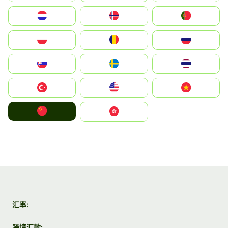
Nederland
Norge
Portugal
Polska
România
Россия
Slovensko
Ruoŧŧa
ไทย
Türkiye
United States
Vietnam
中国
中國香港特別行政區
汇率:
跨境汇款: