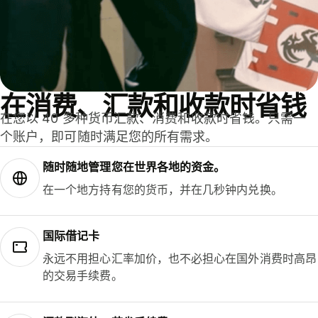
在消费、汇款和收款时省钱
在您以 40 多种货币汇款、消费和收款时省钱。只需一
个账户，即可随时满足您的所有需求。
随时随地管理您在世界各地的资金。
在一个地方持有您的货币，并在几秒钟内兑换。
国际借记卡
永远不用担心汇率加价，也不必担心在国外消费时高昂
的交易手续费。