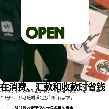
在消费、汇款和收款时省钱
在您以 40 多种货币汇款、消费和收款时省钱。只需一
个账户，即可随时满足您的所有需求。
随时随地管理您在世界各地的资金。