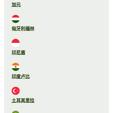
加元
匈牙利福林
印尼盾
印度卢比
土耳其里拉