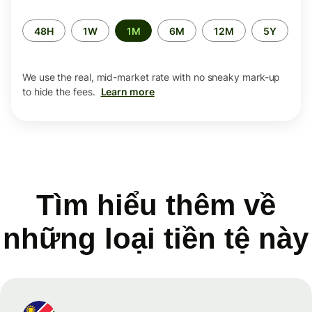
Time
48H
1W
1M
6M
12M
5Y
period
We use the real, mid-market rate with no sneaky mark-up
to hide the fees.
Learn more
Tìm hiểu thêm về
những loại tiền tệ này