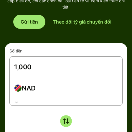
cập biểu đồ, chỉ cần chọn hai loại tiền tệ và xem kiến thức chi
tiết.
Gửi tiền
Theo dõi tỷ giá chuyển đổi
Số tiền
NAD