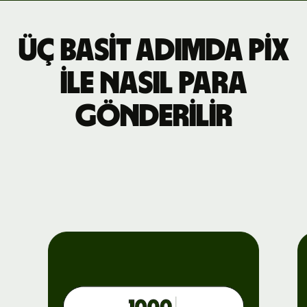
Üç basit adımda Pix
ile nasıl para
gönderilir