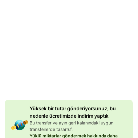
Toplam ücretler ve vergiler
6.583,92 BRL
BRL tutarına dâhildir
25,82 BRL
hacim indirimi
Geçerli kur (VET)
: 1 TRY = 0.111838 BRL
İstikrarsız dönemlerde kuru garanti edemiyoruz.
Belirlediğiniz tam tutarın ulaşmasını istiyorsanız Wise
hesabınızı kullanarak ödeme yapın.
Yüksek bir tutar gönderiyorsunuz, bu
nedenle ücretimizde indirim yaptık
Bu transfer ve ayın geri kalanındaki uygun
transferlerde tasarruf.
Yüklü miktarlar göndermek hakkında daha