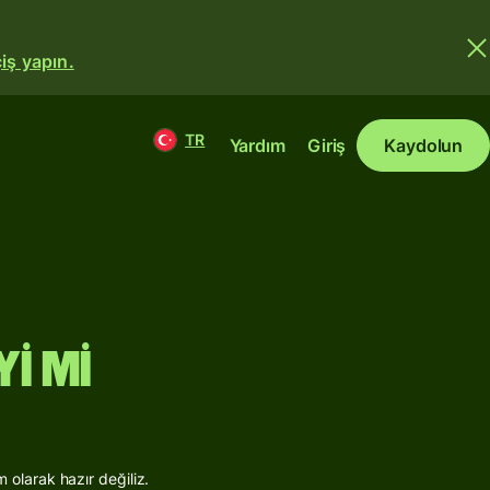
iş yapın.
TR
Yardım
Giriş
Kaydolun
i mi
olarak hazır değiliz.