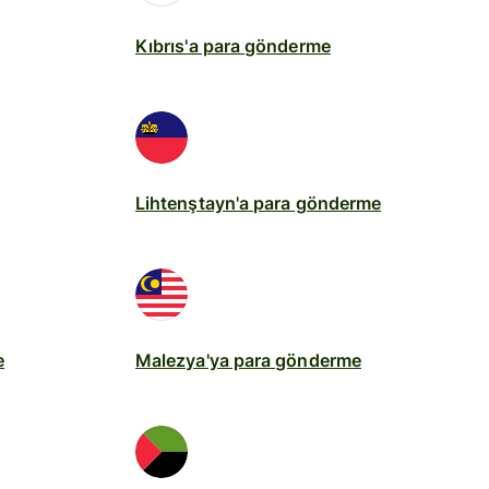
Kıbrıs'a para gönderme
Lihtenştayn'a para gönderme
e
Malezya'ya para gönderme