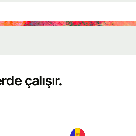
Etkinlikler
Wise
Connect'e
kaydolun
Geliştiriciler
de çalışır.
API
belgelemesini
keşfedin