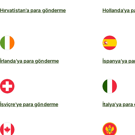
Hırvatistan'a para gönderme
Hollanda'ya 
İrlanda'ya para gönderme
İspanya'ya p
İsviçre'ye para gönderme
İtalya'ya par