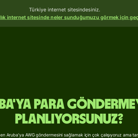
Türkiye internet sitesindesiniz.
allık internet sitesinde neler sunduğumuzu görmek için geç
Ürünler
Gönderin
Ödeme
alın
Kart
oluşturun
ba'ya para göndermey
Çoklu
planlıyorsunuz?
döviz
hesapları
'den Aruba'ya AWG göndermesini sağlamak için çok çalışıyoruz ama tam 