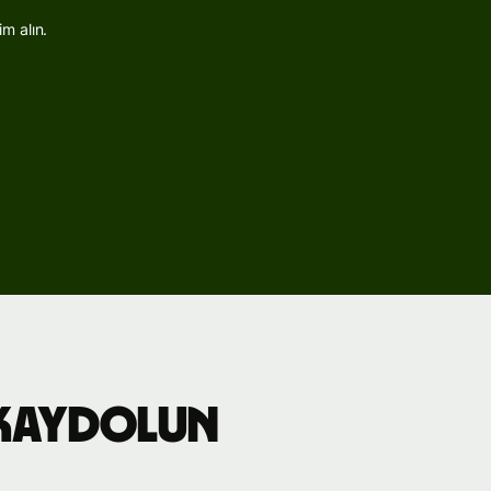
m alın.
 kaydolun