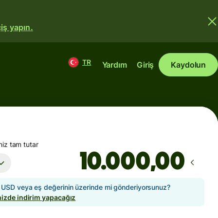
iş yapın.
TR
Yardım
Giriş
Kaydolun
iz tam tutar
,00
USD veya eş değerinin üzerinde mi gönderiyorsunuz?
izde indirim yapacağız