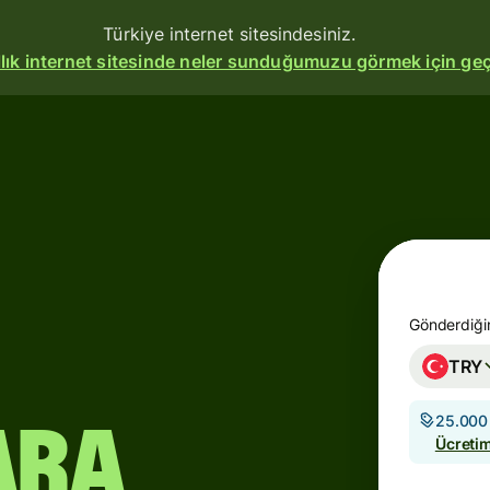
Türkiye internet sitesindesiniz.
allık internet sitesinde neler sunduğumuzu görmek için geç
Ürünler
Gönderin
Ödeme
alın
Kart
Gönderdiğin
oluşturun
TRY
Çoklu
25.000 
döviz
ara
Ücretim
hesapları