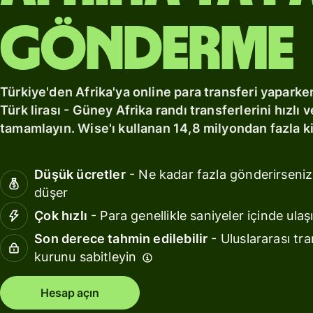
fiyatlandırma
Kaynaklar
gönderme
API
entegrasyonları
keşfedin
Türkiye'den Afrika'ya online para transferi yaparke
Türk lirası - Güney Afrika randı transferlerini hızlı 
Demoyu
keşfedin
tamamlayın. Wise'ı kullanan 14,8 milyondan fazla kiş
Satış
ekibine
Düşük ücretler
- Ne kadar fazla gönderirseniz
ulaşın
düşer
Çok hızlı
- Para genellikle saniyeler içinde ulaşı
Fiyatlandırma
Son derece tahmin edilebilir
- Uluslararası tra
kurunu sabitleyin
İşletme
Hesap açın
fiyatlandırması