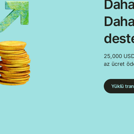
Daha
Daha
dest
25,000 USD
az ücret öd
Yüklü tran