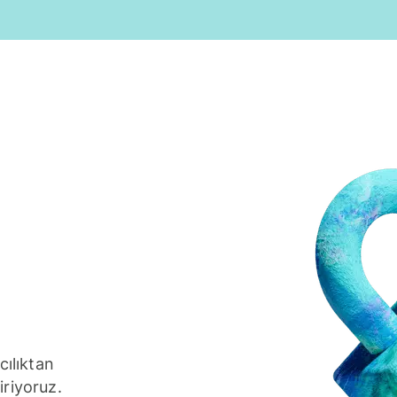
cılıktan
iriyoruz.