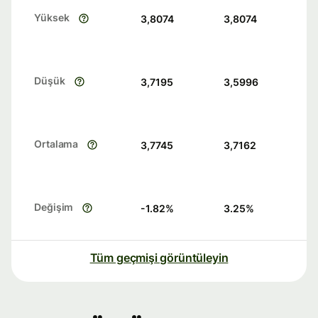
Yüksek
3,8074
3,8074
Düşük
3,7195
3,5996
Ortalama
3,7745
3,7162
Değişim
-1.82
%
3.25
%
Tüm geçmişi görüntüleyin