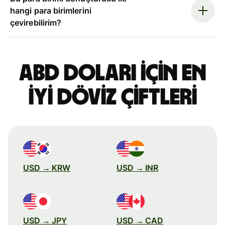
hangi para birimlerini
çevirebilirim?
ABD doları için en
iyi döviz çiftleri
USD → KRW
USD → INR
USD → JPY
USD → CAD