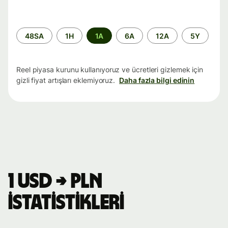
Zaman
48SA
1H
1A
6A
12A
5Y
aralığı
Reel piyasa kurunu kullanıyoruz ve ücretleri gizlemek için
gizli fiyat artışları eklemiyoruz.
Daha fazla bilgi edinin
1 USD → PLN
istatistikleri