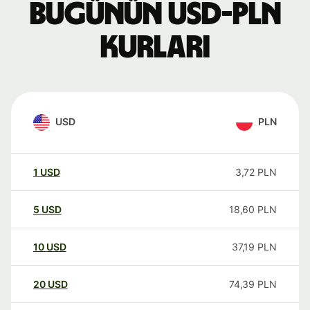
Bugünün USD-PLN
kurları
USD
PLN
1
USD
3,72
PLN
5
USD
18,60
PLN
10
USD
37,19
PLN
20
USD
74,39
PLN