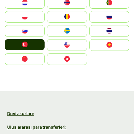
Nederland
Norge
Portugal
Polska
România
Россия
Slovensko
Ruoŧŧa
ไทย
Türkiye
United States
Vietnam
中国
中國香港特別行政區
Döviz kurları:
Uluslararası para transferleri: