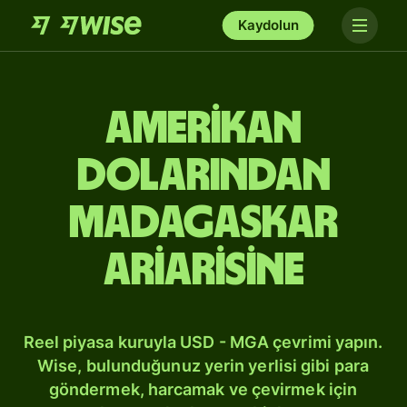
Kaydolun
Amerikan
dolarından
Madagaskar
ariarisine
Reel piyasa kuruyla USD - MGA çevrimi yapın.
Wise, bulunduğunuz yerin yerlisi gibi para
göndermek, harcamak ve çevirmek için