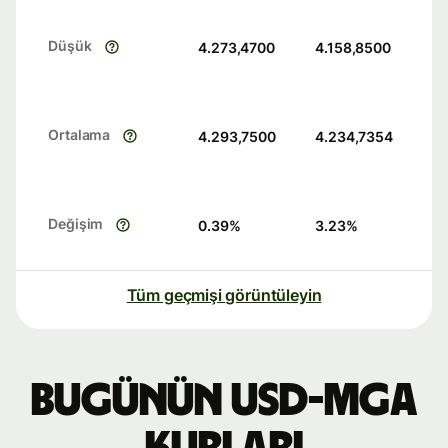
Düşük
4.273,4700
4.158,8500
Ortalama
4.293,7500
4.234,7354
Değişim
0.39
%
3.23
%
Tüm geçmişi görüntüleyin
Bugünün USD-MGA