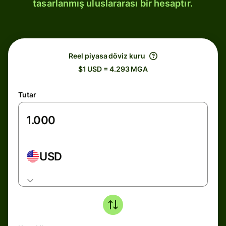
tasarlanmış uluslararası bir hesaptır.
Reel piyasa döviz kuru
$1 USD = 4.293 MGA
Tutar
USD