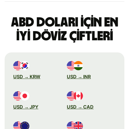
ABD doları için en
iyi döviz çiftleri
USD → KRW
USD → INR
USD → JPY
USD → CAD