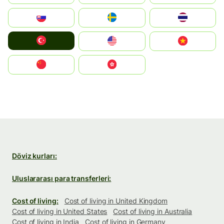
Slovensko
Ruoŧŧa
ไทย
Türkiye
United States
Vietnam
中国
中國香港特別行政區
Döviz kurları:
Uluslararası para transferleri:
Cost of living:
Cost of living in United Kingdom
Cost of living in United States
Cost of living in Australia
Cost of living in India
Cost of living in Germany