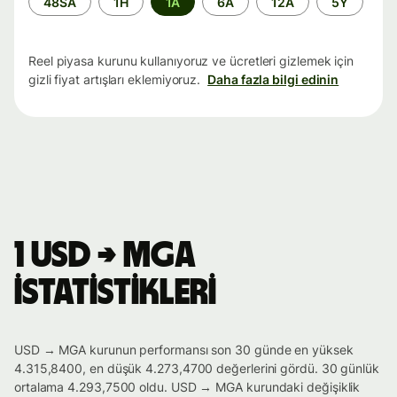
48SA
1H
1A
6A
12A
5Y
aralığı
Reel piyasa kurunu kullanıyoruz ve ücretleri gizlemek için
gizli fiyat artışları eklemiyoruz.
Daha fazla bilgi edinin
1 USD → MGA
istatistikleri
USD → MGA kurunun performansı son 30 günde en yüksek
4.315,8400, en düşük 4.273,4700 değerlerini gördü. 30 günlük
ortalama 4.293,7500 oldu. USD → MGA kurundaki değişiklik