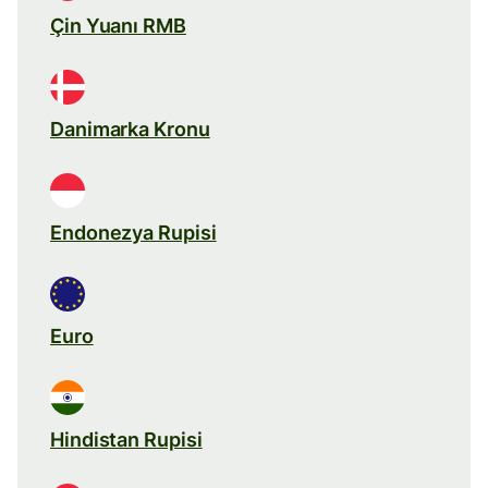
Çin Yuanı RMB
Danimarka Kronu
Endonezya Rupisi
Euro
Hindistan Rupisi