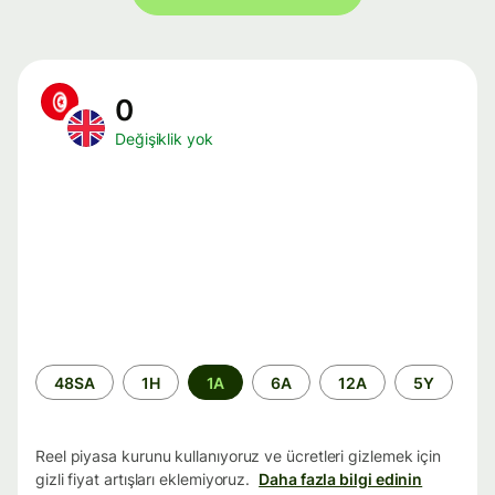
0
Değişiklik yok
Zaman
48SA
1H
1A
6A
12A
5Y
aralığı
Reel piyasa kurunu kullanıyoruz ve ücretleri gizlemek için
gizli fiyat artışları eklemiyoruz.
Daha fazla bilgi edinin