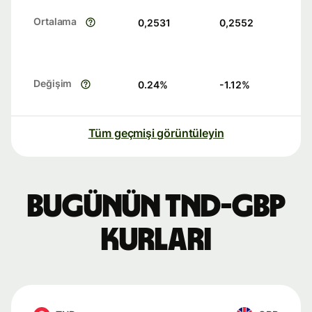
Ortalama
0,2531
0,2552
Değişim
0.24
%
-1.12
%
Tüm geçmişi görüntüleyin
Bugünün TND-GBP
kurları