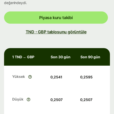
değerindeydi.
Piyasa kuru takibi
TND - GBP tablosunu görüntüle
1 TND → GBP
Son 30 gün
Son 90 gün
Yüksek
0,2541
0,2595
Düşük
0,2507
0,2507