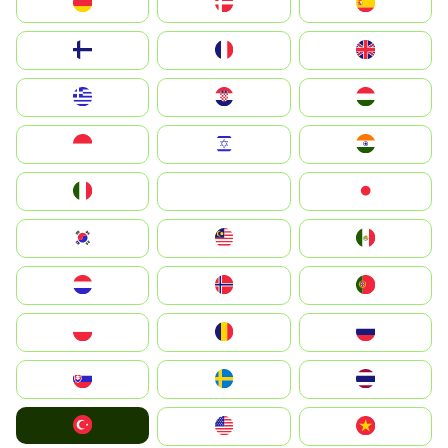
Deutschland
Denmark
España
Suomi
France
United Kingdom
Greece
Hrvatska
Magyarország
Indonesia
Israel
India
Italia
JA
Japan
South Korea
Malay
Mexico
Nederland
Norge
Portugal
Polska
România
Россия
Slovensko
Ruoŧŧa
ไทย
Türkiye
United States
Vietnam