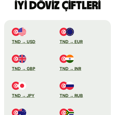
iyi döviz çiftleri
TND → USD
TND → EUR
TND → GBP
TND → INR
TND → JPY
TND → RUB