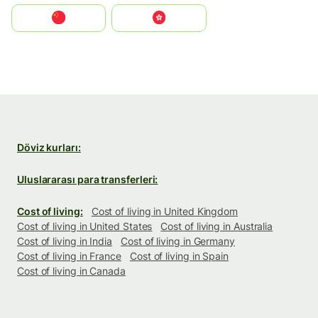
中国
中國香港特別行政區
Döviz kurları:
Uluslararası para transferleri:
Cost of living:
Cost of living in United Kingdom
Cost of living in United States
Cost of living in Australia
Cost of living in India
Cost of living in Germany
Cost of living in France
Cost of living in Spain
Cost of living in Canada