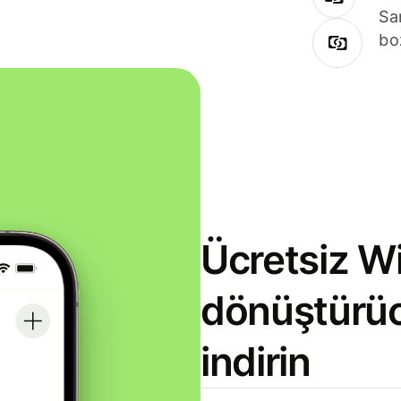
Sa
bo
Ücretsiz Wi
dönüştürü
indirin