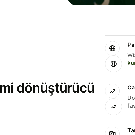
Par
Wi
ku
rimi dönüştürücü
Ca
Dö
fav
Ta