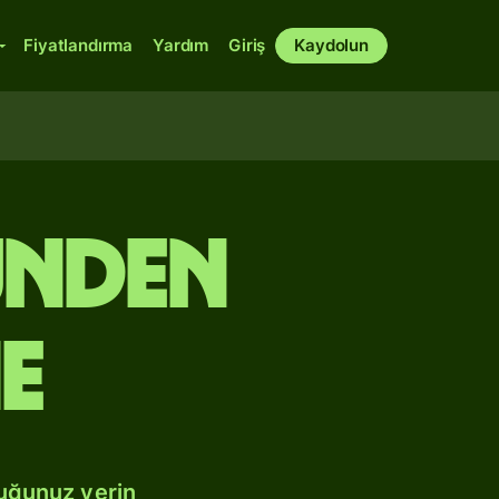
Fiyatlandırma
Yardım
Giriş
Kaydolun
ünden
e
duğunuz yerin