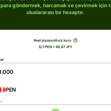
bi para göndermek, harcamak ve çevirmek için 
uluslararası bir hesaptır.
Reel piyasa döviz kuru
S/.1 PEN = 46,87 JPY
tar
PEN