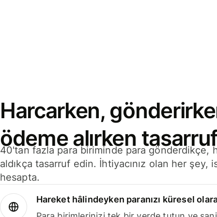
Harcarken, gönderirke
ödeme alırken tasarruf
40'tan fazla para biriminde para gönderdikçe,
aldıkça tasarruf edin. İhtiyacınız olan her şey, i
hesapta.
Hareket hâlindeyken paranızı küresel olara
Para birimlerinizi tek bir yerde tutun ve sani