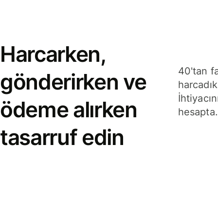
Harcarken,
40'tan f
gönderirken ve
harcadık
İhtiyacın
ödeme alırken
hesapta.
tasarruf edin