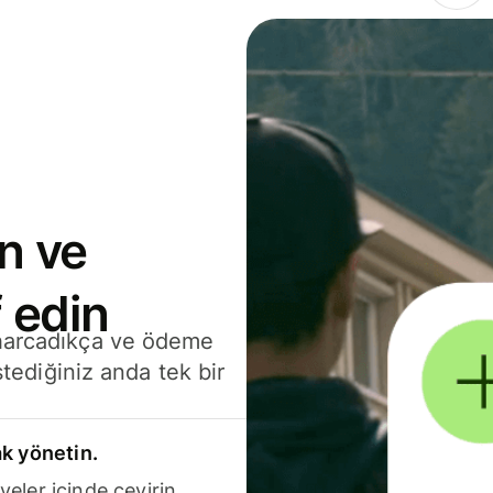
n ve
 edin
 harcadıkça ve ödeme
stediğiniz anda tek bir
k yönetin.
yeler içinde çevirin.