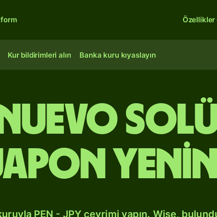
tform
Özellikler
Kur bildirimleri alın
Banka kuru kıyaslayın
 Nuevo sol
Japon yenin
kuruyla PEN - JPY çevrimi yapın. Wise, bulun