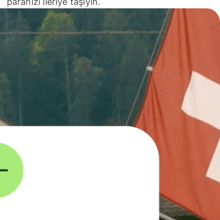
paranızı ileriye taşıyın.