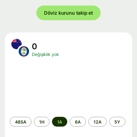
Döviz kurunu takip et
0
Değişiklik yok
Zaman
48SA
1H
1A
6A
12A
5Y
aralığı