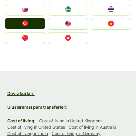
Slovensko
Ruoŧŧa
ไทย
Türkiye
United States
Vietnam
中国
中國香港特別行政區
Döviz kurları:
Uluslararası para transferleri:
Cost of living:
Cost of living in United Kingdom
Cost of living in United States
Cost of living in Australia
Cost of living in India
Cost of living in Germany