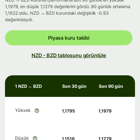
1,1979, en düşük 1,1279 değerlerini gördü. 90 günlük ortalama
1,1622 oldu. NZD → BZD kurundaki değişiklik -0.93
değerindeydi.
Piyasa kuru takibi
NZD - BZD tablosunu görüntüle
1 NZD → BZD
Son 30 gün
Son 90 gün
Yüksek
1,1795
1,1979
Düşük
1,1516
1,1279