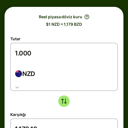
Reel piyasa döviz kuru
$1 NZD = 1,179 BZD
Tutar
NZD
Karşılığı