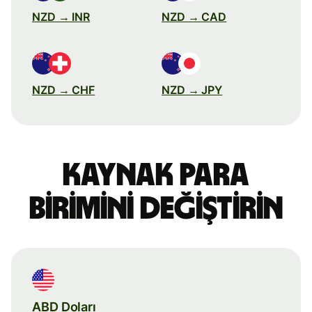
NZD → INR
NZD → CAD
NZD → CHF
NZD → JPY
Kaynak para
birimini değiştirin
ABD Doları