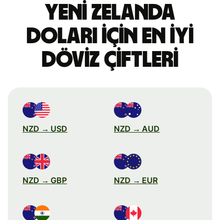
Yeni Zelanda
doları için en iyi
döviz çiftleri
NZD → USD
NZD → AUD
NZD → GBP
NZD → EUR