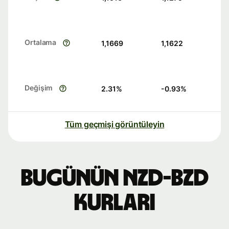
Ortalama
1,1669
1,1622
Değişim
2.31
%
-0.93
%
Tüm geçmişi görüntüleyin
Bugünün NZD-BZD
kurları