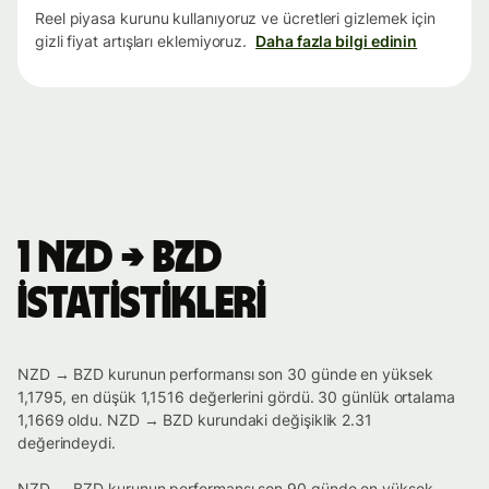
Reel piyasa kurunu kullanıyoruz ve ücretleri gizlemek için
gizli fiyat artışları eklemiyoruz.
Daha fazla bilgi edinin
1 NZD → BZD
istatistikleri
NZD → BZD kurunun performansı son 30 günde en yüksek
1,1795, en düşük 1,1516 değerlerini gördü. 30 günlük ortalama
1,1669 oldu. NZD → BZD kurundaki değişiklik 2.31
değerindeydi.
NZD → BZD kurunun performansı son 90 günde en yüksek