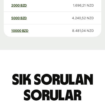
2000
BZD
1.696,21
NZD
5000
BZD
4.240,52
NZD
10000
BZD
8.481,04
NZD
Sık sorulan
sorular