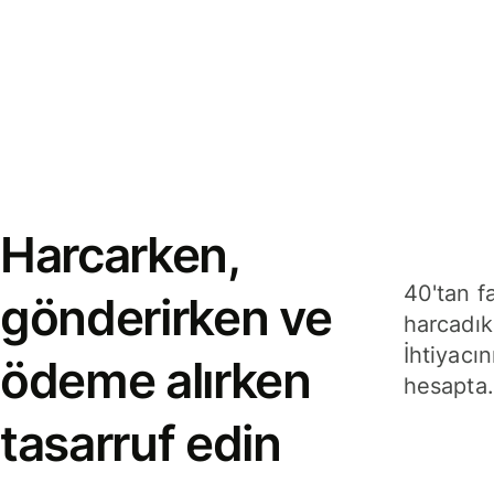
Harcarken,
40'tan f
gönderirken ve
harcadık
İhtiyacın
ödeme alırken
hesapta.
tasarruf edin