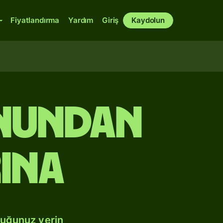
Fiyatlandırma
Yardım
Giriş
Kaydolun
onundan
ına
duğunuz yerin