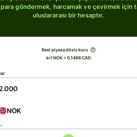
bi para göndermek, harcamak ve çevirmek için 
uluslararası bir hesaptır.
Reel piyasa döviz kuru
kr1 NOK = 0,1466 CAD
tar
NOK