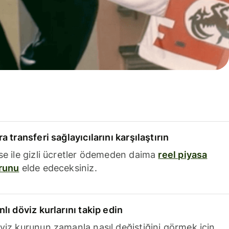
a transferi sağlayıcılarını karşılaştırın
se ile gizli ücretler ödemeden daima
reel piyasa
runu
elde edeceksiniz.
nlı döviz kurlarını takip edin
viz kurunun zamanla nasıl değiştiğini görmek için