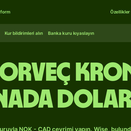
tform
Özellikler
Kur bildirimleri alın
Banka kuru kıyaslayın
Norveç kr
nada dolar
kuruyla NOK - CAD çevrimi yapın. Wise, bulun