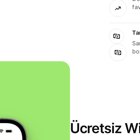
fav
Ta
Sa
bo
Ücretsiz Wi