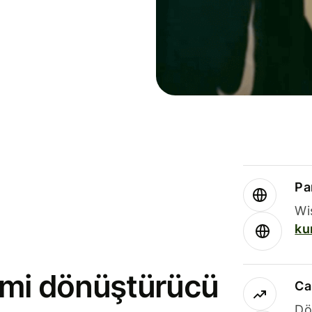
Par
Wi
ku
rimi dönüştürücü
Ca
Dö