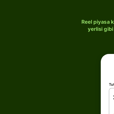
Reel piyasa 
yerlisi gi
Tu