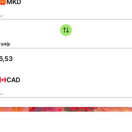
MKD
şılığı
CAD