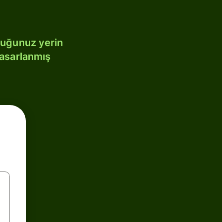
duğunuz yerin
tasarlanmış