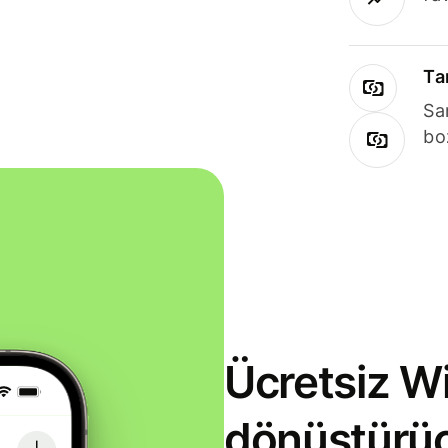
Ta
Sa
bo
Ücretsiz Wi
dönüştürü