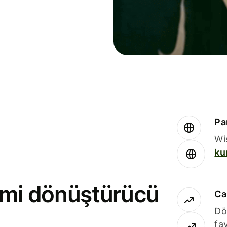
Par
Wi
ku
rimi dönüştürücü
Ca
Dö
fav