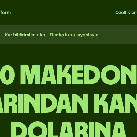
tform
Özellikler
Kur bildirimleri alın
Banka kuru kıyaslayın
50 Makedon
arından Ka
dolarına