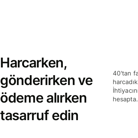
Harcarken,
40'tan f
gönderirken ve
harcadık
İhtiyacın
ödeme alırken
hesapta.
tasarruf edin