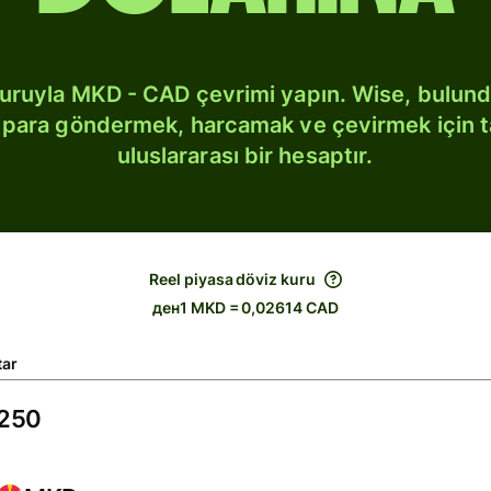
kuruyla MKD - CAD çevrimi yapın. Wise, bulun
bi para göndermek, harcamak ve çevirmek için 
uluslararası bir hesaptır.
Reel piyasa döviz kuru
ден1 MKD = 0,02614 CAD
tar