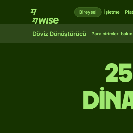
Bireysel
İşletme
Pla
Döviz Dönüştürücü
Para birimleri bakın
2
din