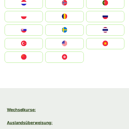
Nederland
Norge
Portugal
Polska
România
Россия
Slovensko
Ruoŧŧa
ไทย
Türkiye
United States
Vietnam
中国
中國香港特別行政區
Wechselkurse:
Auslandsüberweisung: