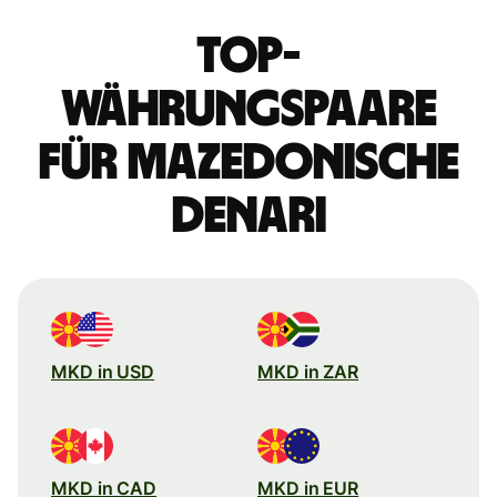
Top-
Währungspaare
für Mazedonische
Denari
MKD in USD
MKD in ZAR
MKD in CAD
MKD in EUR