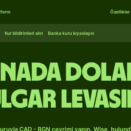
tform
Özellikler
Kur bildirimleri alın
Banka kuru kıyaslayın
anada dola
lgar levas
kuruyla CAD - BGN çevrimi yapın. Wise, bulun