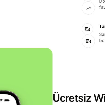
Dö
fav
Ta
Sa
bo
Ücretsiz Wi