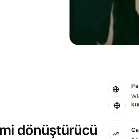
Par
Wi
ku
rimi dönüştürücü
Ca