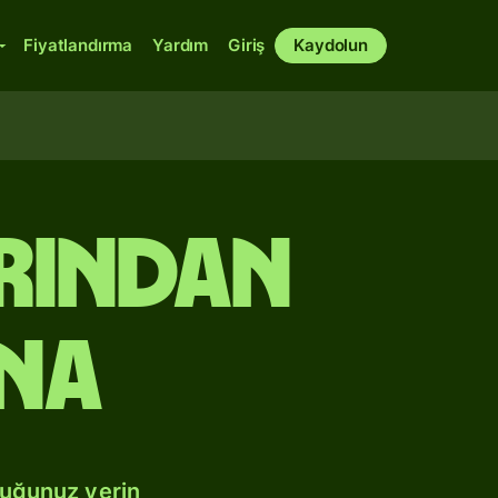
Fiyatlandırma
Yardım
Giriş
Kaydolun
rından
ına
duğunuz yerin