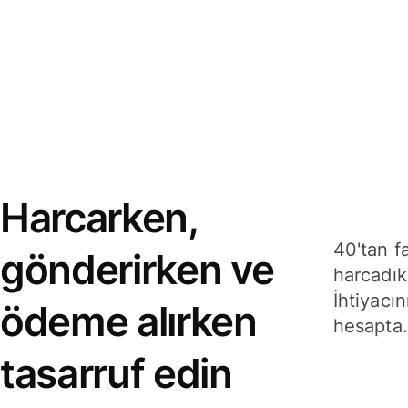
Harcarken,
40'tan f
gönderirken ve
harcadık
İhtiyacın
ödeme alırken
hesapta.
tasarruf edin