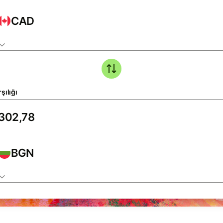
CAD
şılığı
BGN