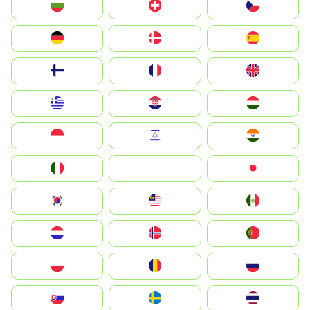
България
Switzerland
Czechia
Deutschland
Denmark
España
Suomi
France
United Kingdom
Greece
Hrvatska
Magyarország
Indonesia
Israel
India
Italia
JA
Japan
South Korea
Malay
Mexico
Nederland
Norge
Portugal
Polska
România
Россия
Slovensko
Ruoŧŧa
ไทย