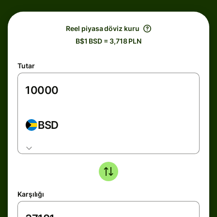
Reel piyasa döviz kuru
B$1 BSD = 3,718 PLN
Tutar
BSD
Karşılığı