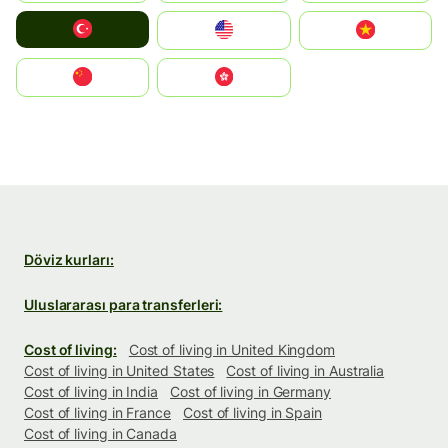
Türkiye
United States
Vietnam
中国
中國香港特別行政區
Döviz kurları:
Uluslararası para transferleri:
Cost of living:
Cost of living in United Kingdom
Cost of living in United States
Cost of living in Australia
Cost of living in India
Cost of living in Germany
Cost of living in France
Cost of living in Spain
Cost of living in Canada