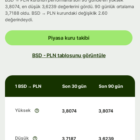
3,8074, en düşük 3,6239 değerlerini gördü. 90 günlük ortalama
3,7188 oldu. BSD → PLN kurundaki değişiklik 2.60
değerindeydi.
Piyasa kuru takibi
BSD - PLN tablosunu görüntüle
1 BSD → PLN
Son 30 gün
Son 90 gün
Yüksek
3,8074
3,8074
Düşük
3,7187
3,6239