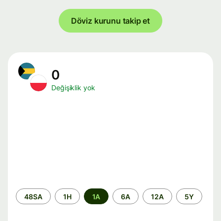
Döviz kurunu takip et
0
Değişiklik yok
Zaman
48SA
1H
1A
6A
12A
5Y
aralığı