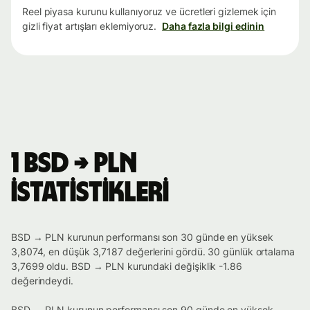
Reel piyasa kurunu kullanıyoruz ve ücretleri gizlemek için
gizli fiyat artışları eklemiyoruz.
Daha fazla bilgi edinin
1 BSD → PLN
istatistikleri
BSD → PLN kurunun performansı son 30 günde en yüksek
3,8074, en düşük 3,7187 değerlerini gördü. 30 günlük ortalama
3,7699 oldu. BSD → PLN kurundaki değişiklik -1.86
değerindeydi.
BSD → PLN kurunun performansı son 90 günde en yüksek