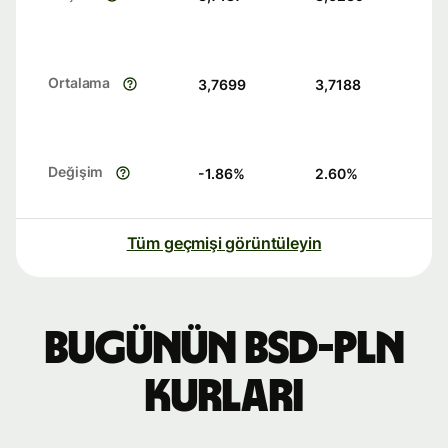
Ortalama
3,7699
3,7188
Değişim
-1.86
%
2.60
%
Tüm geçmişi görüntüleyin
Bugünün BSD-PLN
kurları