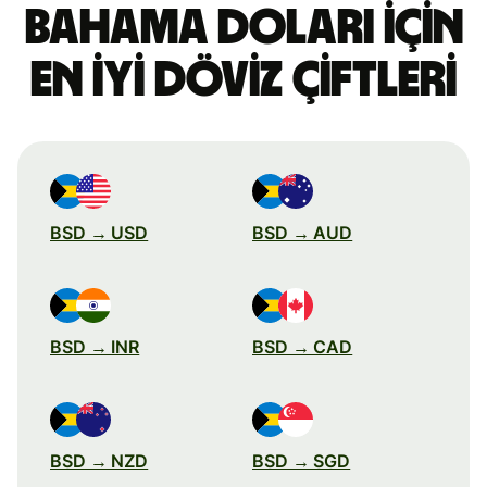
Bahama doları için
en iyi döviz çiftleri
BSD → USD
BSD → AUD
BSD → INR
BSD → CAD
BSD → NZD
BSD → SGD