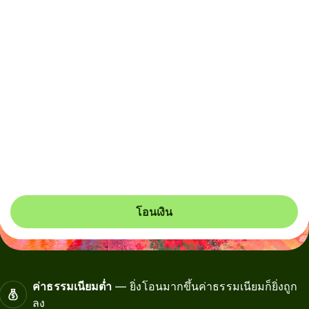
ค่าธรรมเนียมทั้งหมด
2,471.32 THB
รวมอยู่ในยอดสกุล THB
ผู้รับ Alipay และ Weixin อาจต้องเชื่อมโยงบัตรธนาคารกับ
วอลเล็ตของตนก่อนเพื่อรับเงินของคุณ ผู้รับ Alipay จะได้รับ
การแจ้งเตือนแบบพุช และผู้รับ Weixin จะได้รับ SMS เพื่อช่วย
ตั้งค่าแบบครั้งเดียวให้เสร็จสมบูรณ์
โอนเงิน
ค่าธรรมเนียมต่ำ
— ยิ่งโอนมากขึ้นค่าธรรมเนียมก็ยิ่งถูก
ลง