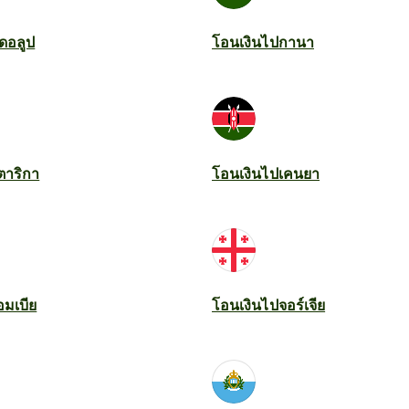
ดอลูป
โอนเงินไปกานา
ตาริกา
โอนเงินไปเคนยา
มเบีย
โอนเงินไปจอร์เจีย