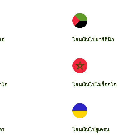
อต
โอนเงินไปมาร์ตินีก
าโก
โอนเงินไปโมร็อกโก
ดา
โอนเงินไปยูเครน