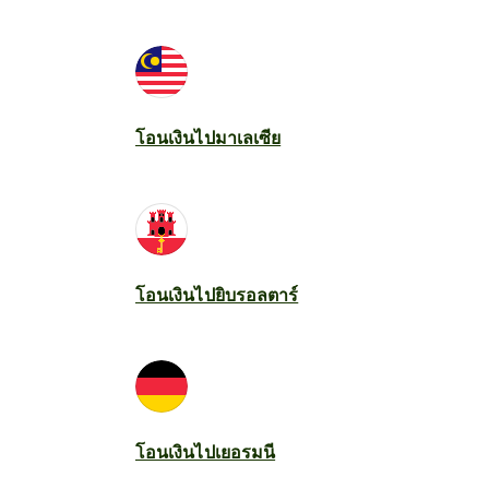
โอนเงินไปมาเลเซีย
โอนเงินไปยิบรอลตาร์
โอนเงินไปเยอรมนี