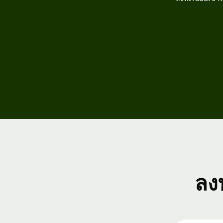
ราคาและ
ราคาถูกและ
อุตสาหกรรม
ค่า
รวดเร็ว
ธรรมเนียม
สำรวจ
สำหรับ
ธนาคาร &
ลูกค้าบุคคล
สถาบันการ
เงิน
แพลตฟอร์ม
การศึกษา
มาร์เก็ต
เพลส
จัดการการ
ใช้จ่าย
ลงท
แพลตฟอร์ม
ดูแลเรื่อง
การเดิน
ทาง