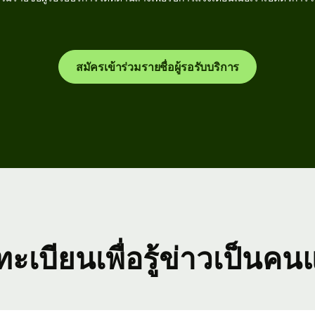
สมัครเข้าร่วมรายชื่อผู้รอรับบริการ
ะเบียนเพื่อรู้ข่าวเป็นค