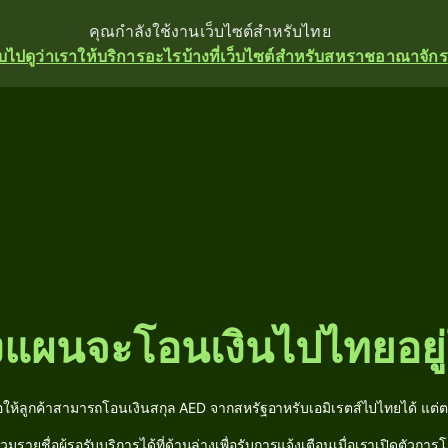
คุณกำลังใช้งานเว็บไซต์สำหรับไทย
บไปดูว่าเราให้บริการอะไรบ้างที่เว็บไซต์สำหรับสหราชอาณาจักร
แผนจะโอนเงินไปไทยอยู่ใ
พื่อให้ลูกค้าสามารถโอนเงินสกุล AED จากสหรัฐอาหรับเอมิเรตส์ไปไทยได้ แต่ตอน
วมรายชื่อผู้รอรับบริการได้ที่ด้านล่างเพื่อรับการแจ้งเตือนเมื่อเราเปิดตัวกา