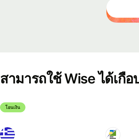
แพลตฟอร์ม
จัดการ
ระบบ
แรงงาน
กิจกรรม
สามารถใช้ Wise ได้เกือบท
ลงทะเบียน
ร่วม Wise
Connect
นักพัฒนา
โอนเงิน
เอกสาร
ประกอบ