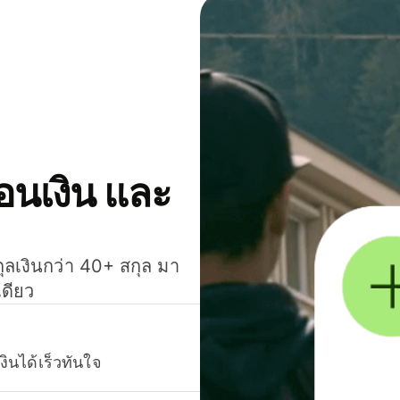
โอนเงิน และ
กุลเงินกว่า 40+ สกุล มา
เดียว
งินได้เร็วทันใจ