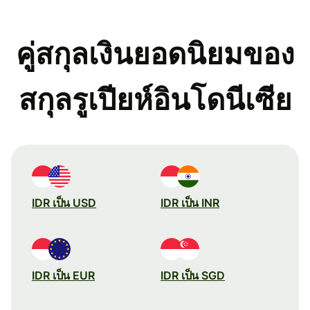
คู่สกุลเงินยอดนิยมของ
สกุลรูเปียห์อินโดนีเซีย
IDR เป็น USD
IDR เป็น INR
IDR เป็น EUR
IDR เป็น SGD