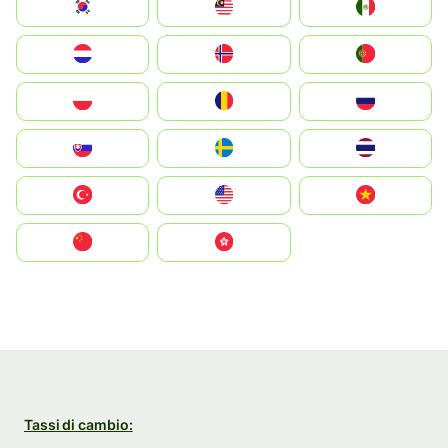
South Korea
Malay
Mexico
Nederland
Norge
Portugal
Polska
România
Россия
Slovensko
Ruoŧŧa
ไทย
Türkiye
United States
Vietnam
中国
中國香港特別行政區
Tassi di cambio: