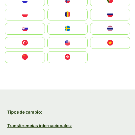
Nederland
Norge
Portugal
Polska
România
Россия
Slovensko
Ruoŧŧa
ไทย
Türkiye
United States
Vietnam
中国
中國香港特別行政區
Tipos de cambio:
Transferencias internacionales: