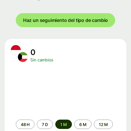
Haz un seguimiento del tipo de cambio
0
Sin cambios
Periodo
48 H
7 D
1 M
6 M
12 M
de