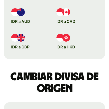
IDR a AUD
IDR a CAD
IDR a GBP
IDR a HKD
Cambiar divisa de
origen