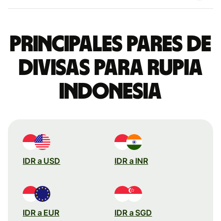
Principales pares de
divisas para rupia
indonesia
IDR a USD
IDR a INR
IDR a EUR
IDR a SGD