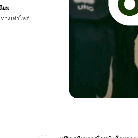
นียม
ะทางเท่าไหร่