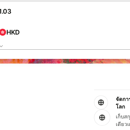
HKD
จัดกา
โลก
เก็บสก
เดียว