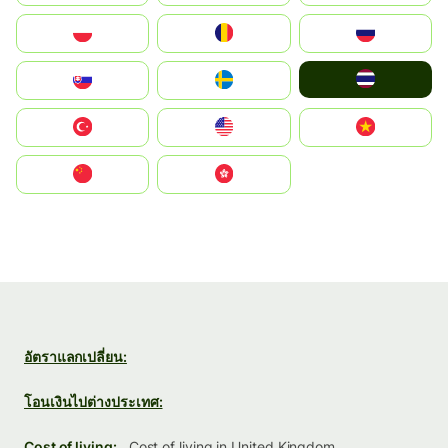
Polska
România
Россия
ไทย
Slovensko
Ruoŧŧa
Türkiye
United States
Vietnam
中国
中國香港特別行政區
อัตราแลกเปลี่ยน:
โอนเงินไปต่างประเทศ:
Cost of living:
Cost of living in United Kingdom