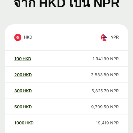
จาก HKD เป็น NPR
HKD
NPR
100
HKD
1,941.90
NPR
200
HKD
3,883.80
NPR
300
HKD
5,825.70
NPR
500
HKD
9,709.50
NPR
1000
HKD
19,419
NPR