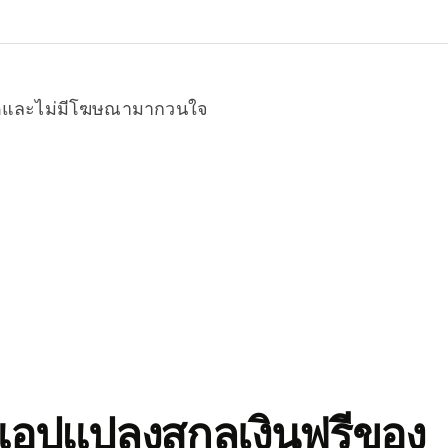
หมดและไม่มีโฆษณามากวนใจ
อปแปลงสกุลเงินฟรีของ