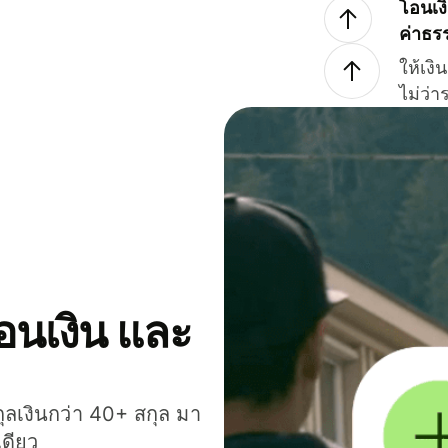
โอนเง
ค่าธร
ให้เง
ไม่ว่
โอนเงิน และ
กุลเงินกว่า 40+ สกุล มา
เดียว