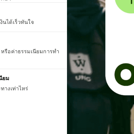
งินได้เร็วทันใจ
ยน หรือค่าธรรมเนียมการทำ
นียม
ะทางเท่าไหร่