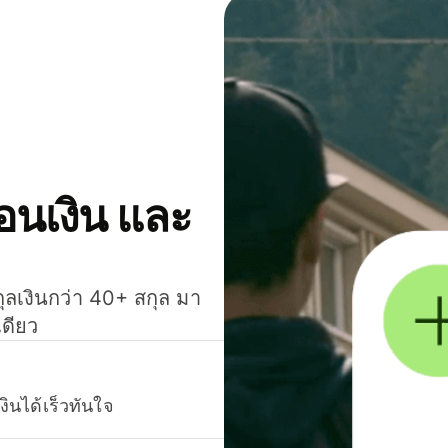
โอนเงิน และ
กุลเงินกว่า 40+ สกุล มา
เดียว
งินได้เร็วทันใจ