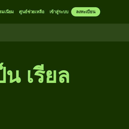
รมเนียม
ศูนย์ช่วยเหลือ
เข้าสู่ระบบ
ลงทะเบียน
็น เรียล