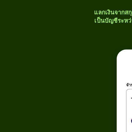
แลกเงินจากสก
เป็นบัญชีระหว
จำ