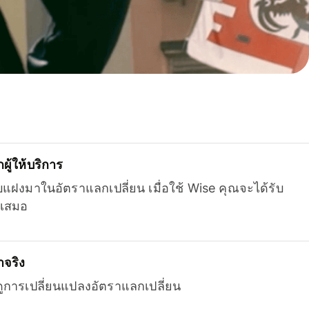
ู้ให้บริการ
บแฝงมาในอัตราแลกเปลี่ยน เมื่อใช้ Wise คุณจะได้รับ
เสมอ
จริง
ยดูการเปลี่ยนแปลงอัตราแลกเปลี่ยน