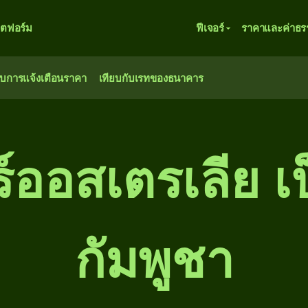
ตฟอร์ม
ฟีเจอร์
ราคาและค่าธร
ับการแจ้งเตือนราคา
เทียบกับเรทของธนาคาร
ออสเตรเลีย เป
กัมพูชา