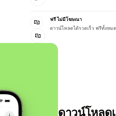
ฟรี ไม่มีโฆษณา
ดาวน์โหลดได้รวดเร็ว ฟรีทั้ง
ดาวน์โหลดแ