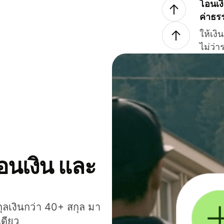
โอนเง
ค่าธร
ให้เง
ไม่ว่
โอนเงิน และ
กุลเงินกว่า 40+ สกุล มา
เดียว