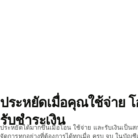
ประหยัดเมื่อคุณใช้จ่าย 
รับชำระเงิน
ประหยัดได้มากขึ้นเมื่อโอน ใช้จ่าย และรับเงินเป็นส
จัดการทุกอย่างที่ต้องการได้ทุกเมื่อ ครบ จบ ในบัญชี