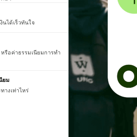
งินได้เร็วทันใจ
ยน หรือค่าธรรมเนียมการทำ
นียม
ะทางเท่าไหร่