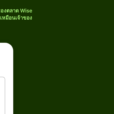
งของตลาด Wise
้เหมือนเจ้าของ