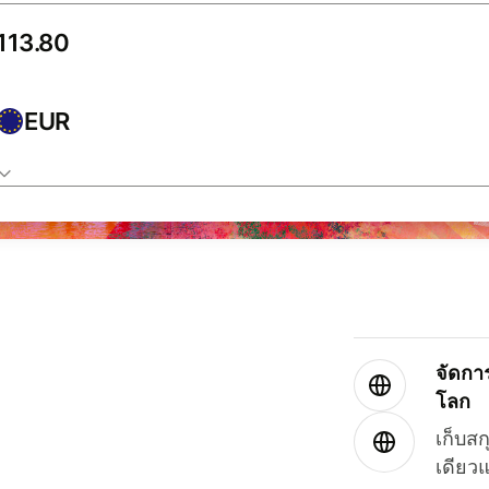
EUR
จัดกา
โลก
เก็บสก
เดียว