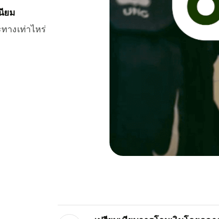
นียม
ะทางเท่าไหร่