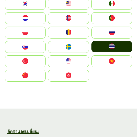
South Korea
Malay
Mexico
Nederland
Norge
Portugal
Polska
România
Россия
ไทย
Slovensko
Ruoŧŧa
Türkiye
United States
Vietnam
中国
中國香港特別行政區
อัตราแลกเปลี่ยน: