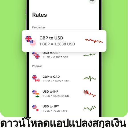
ดาวน์โหลดแอปแปลงสกุลเงิน