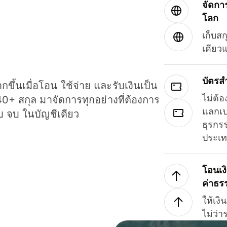
จัดกา
โลก
เก็บสก
เดียว
บัตรส
ขึ้นเมื่อโอน ใช้จ่าย และรับเงินเป็น
ไม่ต้อ
40+ สกุล มาจัดการทุกอย่างที่ต้องการ
แลกเป
รบ จบ ในบัญชีเดียว
ธุรกรร
ประเ
โอนเง
ค่าธร
ให้เง
ไม่ว่