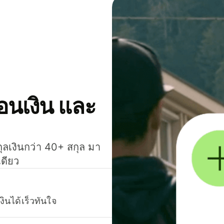
โอนเงิน และ
กุลเงินกว่า 40+ สกุล มา
เดียว
งินได้เร็วทันใจ