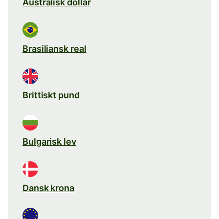
Australisk dollar
Brasiliansk real
Brittiskt pund
Bulgarisk lev
Dansk krona