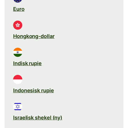
Euro
Hongkong-dollar
Indisk rupie
Indonesisk rupie
Israelisk shekel (ny)