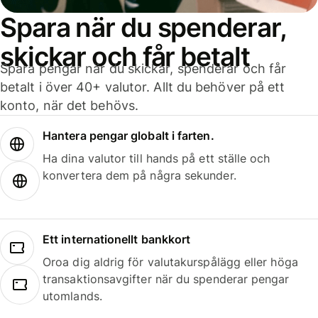
Spara när du spenderar,
skickar och får betalt
Spara pengar när du skickar, spenderar och får
betalt i över 40+ valutor. Allt du behöver på ett
konto, när det behövs.
Hantera pengar globalt i farten.
Ha dina valutor till hands på ett ställe och
konvertera dem på några sekunder.
Ett internationellt bankkort
Oroa dig aldrig för valutakurspålägg eller höga
transaktionsavgifter när du spenderar pengar
utomlands.