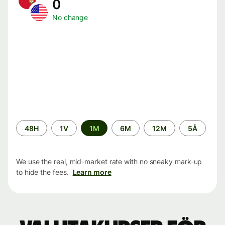
0
No change
Time
48H
1V
1M
6M
12M
5Å
period
We use the real, mid-market rate with no sneaky mark-up
to hide the fees.
Learn more