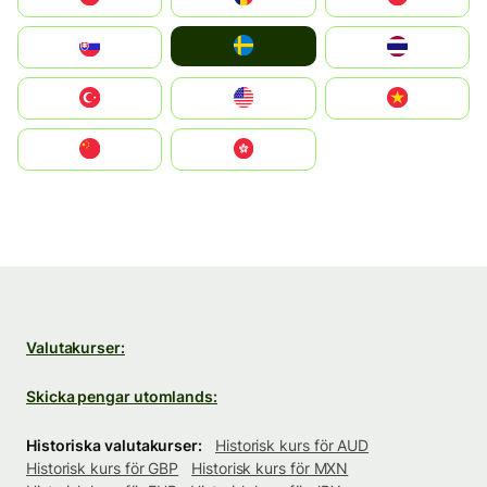
Ruoŧŧa
Slovensko
ไทย
Türkiye
United States
Vietnam
中国
中國香港特別行政區
Valutakurser:
Skicka pengar utomlands:
Historiska valutakurser:
Historisk kurs för AUD
Historisk kurs för GBP
Historisk kurs för MXN