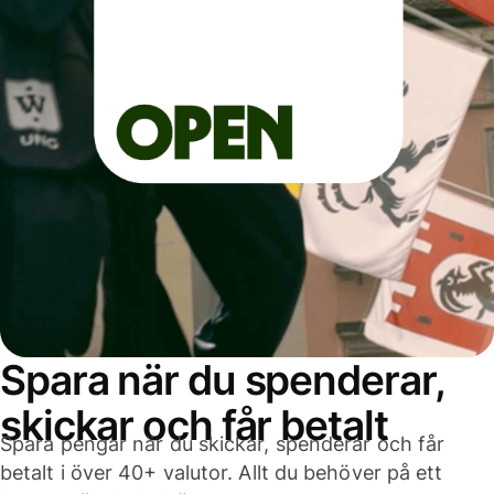
Spara när du spenderar,
skickar och får betalt
Spara pengar när du skickar, spenderar och får
betalt i över 40+ valutor. Allt du behöver på ett