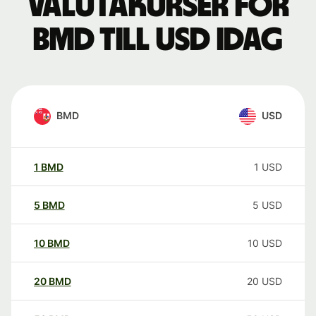
Valutakurser för
BMD till USD idag
BMD
USD
1
BMD
1
USD
5
BMD
5
USD
10
BMD
10
USD
20
BMD
20
USD