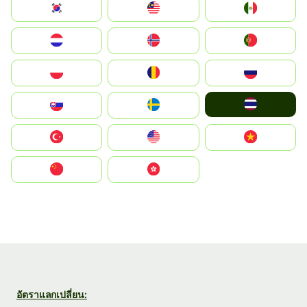
South Korea
Malay
Mexico
Nederland
Norge
Portugal
Polska
România
Россия
ไทย
Slovensko
Ruoŧŧa
Türkiye
United States
Vietnam
中国
中國香港特別行政區
อัตราแลกเปลี่ยน: