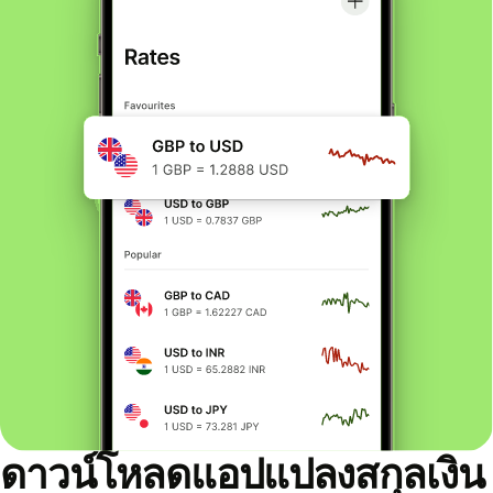
ดาวน์โหลดแอปแปลงสกุลเงิน