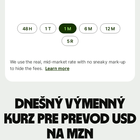
Time
48 H
1 T
1 M
6 M
12 M
period
5 R
We use the real, mid-market rate with no sneaky mark-up
to hide the fees.
Learn more
Dnešný výmenný
kurz pre prevod USD
na MZN