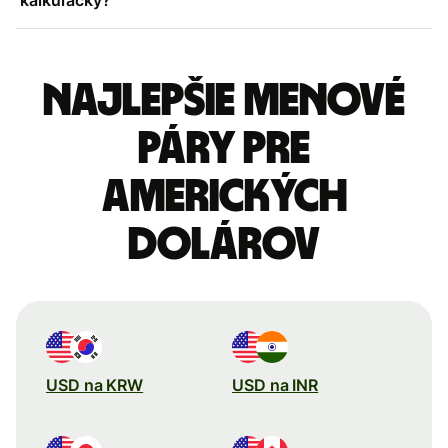
Najlepšie menové
páry pre
Amerických
dolárov
USD na KRW
USD na INR