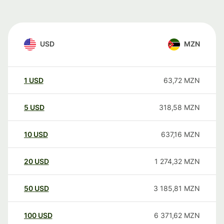
USD
MZN
1
USD
63,72
MZN
5
USD
318,58
MZN
10
USD
637,16
MZN
20
USD
1 274,32
MZN
50
USD
3 185,81
MZN
100
USD
6 371,62
MZN