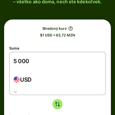
– všetko ako doma, nech ste kdekoľvek.
Stredový kurz
$1 USD = 63,72 MZN
Suma
USD