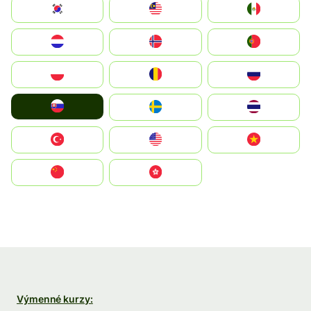
South Korea
Malay
Mexico
Nederland
Norge
Portugal
Polska
România
Россия
Slovensko
Ruoŧŧa
ไทย
Türkiye
United States
Vietnam
中国
中國香港特別行政區
Výmenné kurzy: