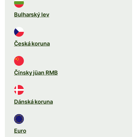
Bulharský lev
Česká koruna
Čínsky jüan RMB
Dánská koruna
Euro